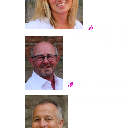
🎶
2. Schriftführe
C.Brodbeck@sunshine-singe
💰
2. Kassierer: Stefan Eitz
st.eitz@sunshine-singers.d