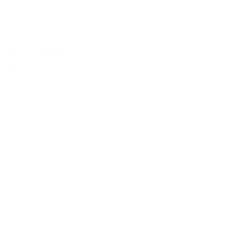
r: Christian Brodbeck
rs.de
e