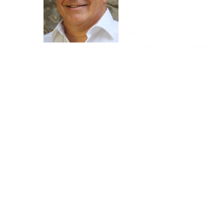
Mit Engagement, Leidensch
meisten lieben:
Singen
.