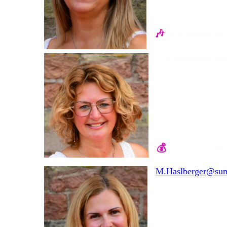
🎶
Schriftführerin
T.Schwender@suns
💰
Kassiererin: Ma
M.Haslberger@suns