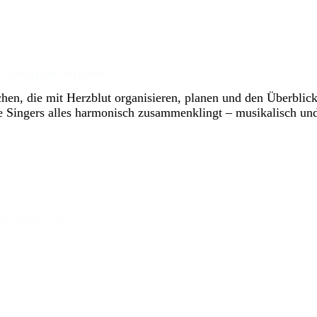
 Sunshine Singers
en, die mit Herzblut organisieren, planen und den Überblick
e Singers alles harmonisch zusammenklingt – musikalisch und
ne-singers.de